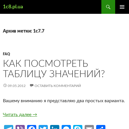
Поиск
1c8.pl.ua
ПЕРЕЙТИ
ОСНОВ
К
МЕНЮ
СОДЕРЖИМОМУ
Архив метки: 1с7.7
FAQ
КАК ПОСМОТРЕТЬ
ТАБЛИЦУ ЗНАЧЕНИЙ?
09.05.2012
ОСТАВИТЬ КОММЕНТАРИЙ
Вашему вниманию я представляю два простых варианта.
Как посмотреть таблицу значений?
Читать далее
→