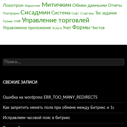
Митичкин
Лохотрон
Обмен данными
Отчеты
Маркетинг
Сисадмин
Система
Тех задание
Платформа
Софт
Стартапы
Управление торговлей
Тупняк
УНФ
Формы
Управляемое приложение
Учет
Чистов
Услуги
Найти:
СВЕЖИЕ ЗАПИСИ
Ошибка на wordpress ERR_TOO_MANY_REDIRECTS
Как запретить менять поля при обмене между Битрикс и 1с
Исправляем часовой пояс в битрикс