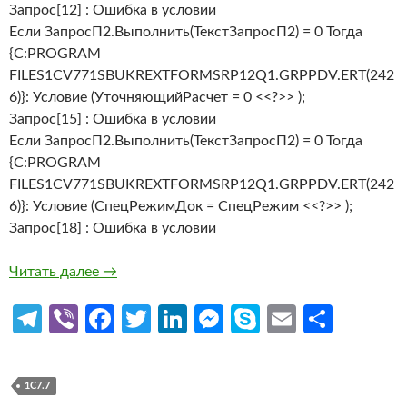
Запрос[12] : Ошибка в условии
Если ЗапросП2.Выполнить(ТекстЗапросП2) = 0 Тогда
{C:PROGRAM
FILES1CV771SBUKREXTFORMSRP12Q1.GRPPDV.ERT(242
6)}: Условие (УточняющийРасчет = 0 <<?>> );
Запрос[15] : Ошибка в условии
Если ЗапросП2.Выполнить(ТекстЗапросП2) = 0 Тогда
{C:PROGRAM
FILES1CV771SBUKREXTFORMSRP12Q1.GRPPDV.ERT(242
6)}: Условие (СпецРежимДок = СпецРежим <<?>> );
Запрос[18] : Ошибка в условии
1с7.7 Исправление ошибки в регламентиров
Читать далее
→
Te
Vi
Fa
T
Li
M
S
E
О
le
b
ce
w
n
es
k
m
т
gr
er
b
itt
ke
se
y
ail
п
1С7.7
a
o
er
dI
n
p
р