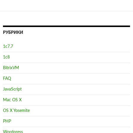
m
o
n
g
e
ав
k
er
и
ть
РУБРИКИ
1с7.7
1с8
BitrixVM
FAQ
JavaScript
Mac OS X
OS X Yosemite
PHP
Wordpress