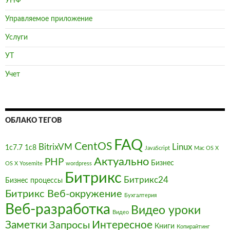
УНФ
Управляемое приложение
Услуги
УТ
Учет
ОБЛАКО ТЕГОВ
FAQ
CentOS
BitrixVM
Linux
1с7.7
1с8
JavaScript
Mac OS X
Актуально
PHP
Бизнес
OS X Yosemite
wordpress
Битрикс
Битрикс24
Бизнес процессы
Битрикс Веб-окружение
Бухгалтерия
Веб-разработка
Видео уроки
Видео
Заметки
Интересное
Запросы
Книги
Копирайтинг