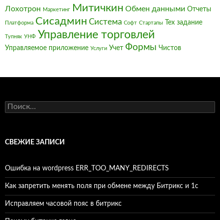
Митичкин
Лохотрон
Обмен данными
Отчеты
Маркетинг
Сисадмин
Система
Тех задание
Платформа
Софт
Стартапы
Управление торговлей
Тупняк
УНФ
Формы
Управляемое приложение
Учет
Чистов
Услуги
Найти:
СВЕЖИЕ ЗАПИСИ
Ошибка на wordpress ERR_TOO_MANY_REDIRECTS
Как запретить менять поля при обмене между Битрикс и 1с
Исправляем часовой пояс в битрикс