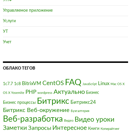
УНФ
Управляемое приложение
Услуги
УТ
Учет
ОБЛАКО ТЕГОВ
FAQ
CentOS
BitrixVM
Linux
1с7.7
1с8
JavaScript
Mac OS X
Актуально
PHP
Бизнес
OS X Yosemite
wordpress
Битрикс
Битрикс24
Бизнес процессы
Битрикс Веб-окружение
Бухгалтерия
Веб-разработка
Видео уроки
Видео
Заметки
Интересное
Запросы
Книги
Копирайтинг