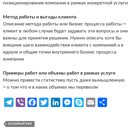
позиционирование компании в рамках конкретной услуги
Метод работы и выгоды клиента
Описание метода работы или бизнес процесса работы =
клиент в любом случае будет задавать эти вопросы и они
важны для принятия решения. Нужно описать хотя бы
внешние шаги взаимодействия клиента с компанией а в
идеале и общие точки внутреннего Бизнес процесса
компании
Примеры работ или объемы работ в рамках услуги
Можно привести статистику пусть даже вымышленную
= о том что и в каких объемах мы перевезли
Te
Vi
Fa
T
Li
M
S
E
О
le
b
ce
w
n
es
k
m
т
gr
er
b
itt
ke
se
y
ail
п
КОПИРАЙТИНГ
a
o
er
dI
n
p
р