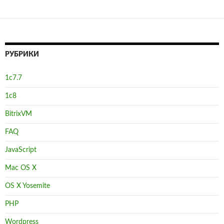
m
o
n
g
e
ав
k
er
и
ть
РУБРИКИ
1с7.7
1с8
BitrixVM
FAQ
JavaScript
Mac OS X
OS X Yosemite
PHP
Wordpress