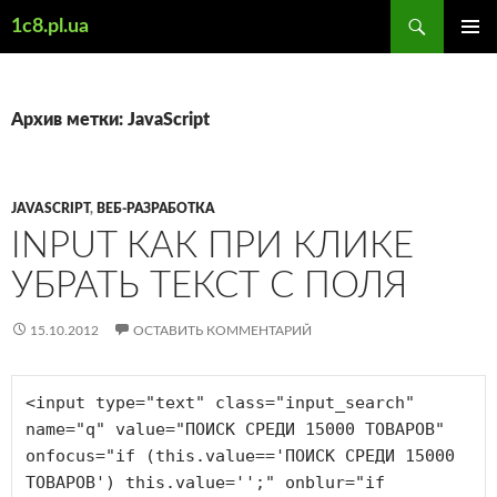
Поиск
1c8.pl.ua
ПЕРЕЙТИ
ОСНОВ
К
МЕНЮ
СОДЕРЖИМОМУ
Архив метки: JavaScript
JAVASCRIPT
,
ВЕБ-РАЗРАБОТКА
INPUT КАК ПРИ КЛИКЕ
УБРАТЬ ТЕКСТ С ПОЛЯ
15.10.2012
ОСТАВИТЬ КОММЕНТАРИЙ
<input type="text" class="input_search" 
name="q" value="ПОИСК СРЕДИ 15000 ТОВАРОВ" 
onfocus="if (this.value=='ПОИСК СРЕДИ 15000 
ТОВАРОВ') this.value='';" onblur="if 