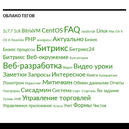
ОБЛАКО ТЕГОВ
FAQ
CentOS
BitrixVM
Linux
1с7.7
1с8
JavaScript
Mac OS X
Актуально
PHP
Бизнес
OS X Yosemite
wordpress
Битрикс
Битрикс24
Бизнес процессы
Битрикс Веб-окружение
Бухгалтерия
Веб-разработка
Видео уроки
Видео
Заметки
Интересное
Запросы
Книги
Копирайтинг
Митичкин
Лохотрон
Обмен данными
Отчеты
Маркетинг
Сисадмин
Система
Тех задание
Платформа
Софт
Стартапы
Управление торговлей
Тупняк
УНФ
Формы
Управляемое приложение
Учет
Чистов
Услуги