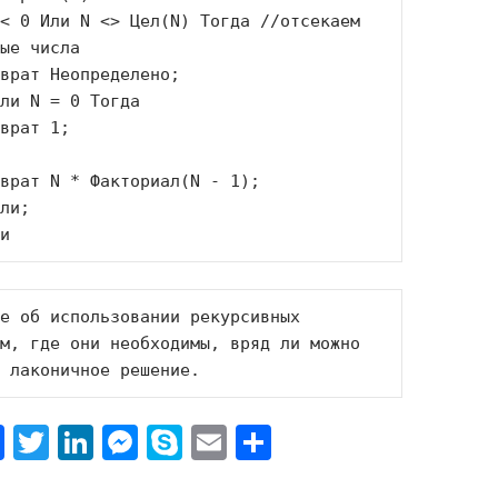
ые числа

и
е об использовании рекурсивных 
м, где они необходимы, вряд ли можно 
 лаконичное решение.
Fa
T
Li
M
S
E
О
ce
w
n
es
k
m
т