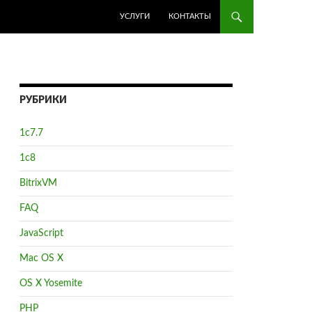
ПЕРЕЙТИ К СОДЕРЖИМОМУ
УСЛУГИ
КОНТАКТЫ
РУБРИКИ
1с7.7
1с8
BitrixVM
FAQ
JavaScript
Mac OS X
OS X Yosemite
PHP