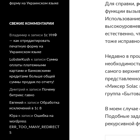
Для справки,
р
форму на Украинском языке
функции вызыв
Использовани
СВЕЖИЕ КОММЕНТАРИИ
высокоуровнев
естественно, 
Владимир
к записи
1c УНФ
тоже исправно
— как отредактировать
печатную форму на
Украинском языке
Недавно в проц
LobsterKush
к записи
Сумма
необходимость
оплаты платежными
самого верхнег
картами и банковскими
кредитами больше общей
представленно
суммы продаж по отчету!
«Миксер Sоlас 
Дмитрий
к записи
Почему
группа «Бытова
битрикс гавно
Евгений
к записи
Обработка
В моем случае 
исключений в 1с 8
Подобные зада
Юра
к записи
Ошибка на
wordpress
рекурсивной ф
ERR_TOO_MANY_REDIRECT
S