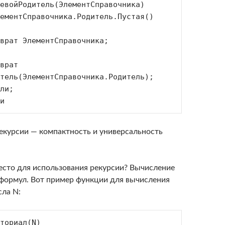
евойРодитель(ЭлементСправочника)

тель(ЭлементСправочника.Родитель);

и
екурсии — компактность и универсальность
место для использования рекурсии? Вычисление
формул. Вот пример функции для вычисления
сла N:
ториал(N)
