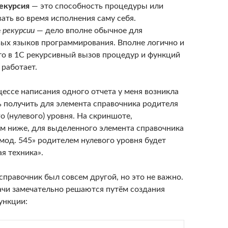
екурсия
— это способность процедуры или
ать во время исполнения саму себя.
е
рекурсии
— дело вполне обычное для
ых языков программирования. Вполне логично и
что в 1С рекурсивный вызов процедур и функций
 работает.
ессе написания одного отчета у меня возникла
 получить для элемента справочника родителя
о (нулевого) уровня. На скриншоте,
м ниже, для выделенного элемента справочника
мод. 545» родителем нулевого уровня будет
я техника».
справочник был совсем другой, но это не важно.
чи замечательно решаются путём создания
ункции: