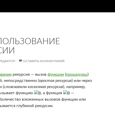
ПОЛЬЗОВАНИЕ
СИИ
РЕДАКТОР
ОСТАВИТЬ КОММЕНТАРИЙ
овании
рекурсия — вызов
функции
(
процедуры
)
й, непосредственно (
простая рекурсия
) или через
 (
сложная
или
косвенная рекурсия
), например,
ызывает функцию
, а функция
—
 Количество вложенных вызовов функции или
ывается глубиной рекурсии.