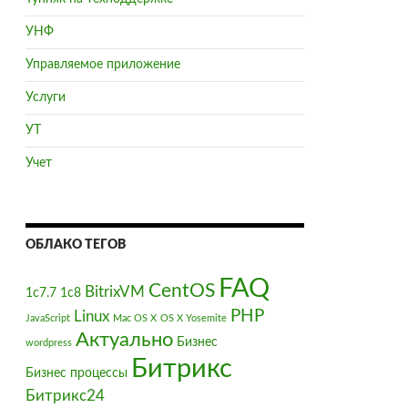
УНФ
Управляемое приложение
Услуги
УТ
Учет
ОБЛАКО ТЕГОВ
FAQ
CentOS
BitrixVM
1с7.7
1с8
PHP
Linux
JavaScript
Mac OS X
OS X Yosemite
Актуально
Бизнес
wordpress
Битрикс
Бизнес процессы
Битрикс24