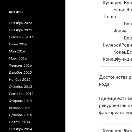
Функция Нул
    Если ЭлементСправочника.Родитель.Пустая() 
АРХИВЫ
Тогда

        Возврат ЭлементСправочника;

Октябрь 2023
    Иначе

Октябрь 2021
        Возврат 
Сентябрь 2016
НулевойРоди
Июнь 2016
    КонецЕсли;

Май 2016
КонецФункци
Март 2016
Февраль 2016
Декабрь 2015
Достоинства р
Ноябрь 2015
кода.
Октябрь 2015
Сентябрь 2015
Где еще есть 
Февраль 2015
рекуррентных 
Январь 2015
факториала чи
Декабрь 2014
Ноябрь 2014
Октябрь 2014
Функция Фак