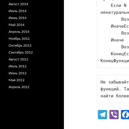
Август 2014
    Если N < 0 Или N <> Цел(N) Тогда //отсекаем 
Июль 2014
ненатуральн
Июнь 2014
        Возврат Неопределено;

Май 2014
    ИначеЕсли N = 0 Тогда

Апрель 2014
        Возврат 1;

Ноябрь 2012
    Иначе

Октябрь 2012
        Возврат N * Факториал(N - 1);

Сентябрь 2012
    КонецЕсли;

Август 2012
КонецФункци
Июль 2012
Июнь 2012
Май 2012
Не забывайт
Апрель 2012
функций. Та
найти более
Te
Vi
le
b