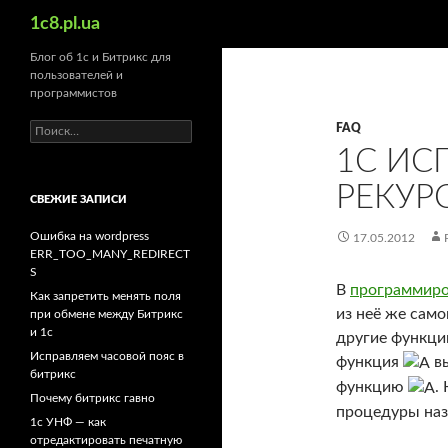
Поиск
1c8.pl.ua
Блог об 1с и Битрикс для
пользователей и
программистов
Найти:
FAQ
1C ИС
РЕКУР
СВЕЖИЕ ЗАПИСИ
Ошибка на wordpress
17.05.2012
ERR_TOO_MANY_REDIRECT
S
В
программир
Как запретить менять поля
из неё же само
при обмене между Битрикс
и 1с
другие функции
Исправляем часовой пояс в
функция
в
битрикс
функцию
.
Почему битрикс гавно
процедуры наз
1c УНФ — как
отредактировать печатную