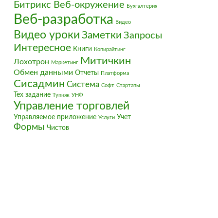
Битрикс Веб-окружение
Бухгалтерия
Веб-разработка
Видео
Видео уроки
Заметки
Запросы
Интересное
Книги
Копирайтинг
Митичкин
Лохотрон
Маркетинг
Обмен данными
Отчеты
Платформа
Сисадмин
Система
Софт
Стартапы
Тех задание
Тупняк
УНФ
Управление торговлей
Управляемое приложение
Учет
Услуги
Формы
Чистов