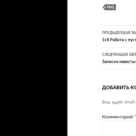
gr
er
FAQ
a
m
Навигац
ПРЕДЫДУЩАЯ ЗА
по
1c8 Работа с пу
записям
СЛЕДУЮЩАЯ ЗАП
Записки невесты
ДОБАВИТЬ К
Ваш адрес email 
Комментарий
*