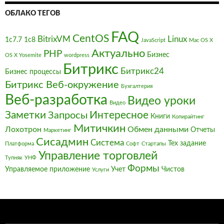
ОБЛАКО ТЕГОВ
FAQ
CentOS
BitrixVM
Linux
1с7.7
1с8
JavaScript
Mac OS X
Актуально
PHP
Бизнес
OS X Yosemite
wordpress
Битрикс
Битрикс24
Бизнес процессы
Битрикс Веб-окружение
Бухгалтерия
Веб-разработка
Видео уроки
Видео
Заметки
Интересное
Запросы
Книги
Копирайтинг
Митичкин
Лохотрон
Обмен данными
Отчеты
Маркетинг
Сисадмин
Система
Тех задание
Платформа
Софт
Стартапы
Управление торговлей
Тупняк
УНФ
Формы
Управляемое приложение
Учет
Чистов
Услуги