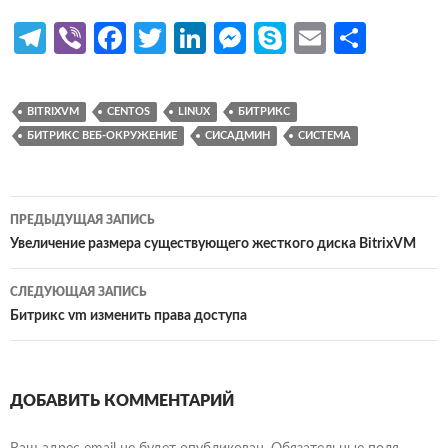
Te
Vi
Fa
T
Li
M
S
E
О
le
b
ce
w
n
es
k
m
т
gr
er
b
itt
ke
se
y
ail
п
BITRIXVM
CENTOS
LINUX
БИТРИКС
a
o
er
dI
n
p
р
БИТРИКС ВЕБ-ОКРУЖЕНИЕ
СИСАДМИН
СИСТЕМА
m
o
n
g
e
ав
k
er
и
Навигация
ПРЕДЫДУЩАЯ ЗАПИСЬ
ть
по
Увеличение размера существующего жесткого диска BitrixVM
записям
СЛЕДУЮЩАЯ ЗАПИСЬ
Битрикс vm изменить права доступа
ДОБАВИТЬ КОММЕНТАРИЙ