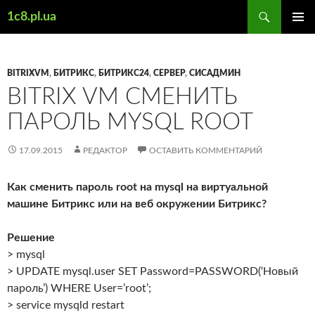
Поиск
1c8.pl.ua
ПЕРЕЙТИ
ОСНОВ
К
МЕНЮ
СОДЕРЖИМОМУ
BITRIXVM
,
БИТРИКС
,
БИТРИКС24
,
СЕРВЕР
,
СИСАДМИН
BITRIX VM СМЕНИТЬ
ПАРОЛЬ MYSQL ROOT
17.09.2015
РЕДАКТОР
ОСТАВИТЬ КОММЕНТАРИЙ
Как сменить пароль root на mysql на виртуальной
машине Битрикс или на веб окружении Битрикс?
Решение
> mysql
> UPDATE mysql.user SET Password=PASSWORD(‘Новый
пароль’) WHERE User=’root’;
> service mysqld restart