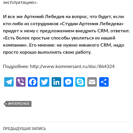
эксплуатацию».
И все же Артемий Лебедев на вопрос, что будет, если
кто-либо из сотрудников «Студии Артемия Лебедева»
придет к нему с предложением внедрить CRM, ответил:
«Есть более простые способы уволиться из нашей
компании». Его мнение: не нужно никакого CRM, надо
просто хорошо выполнять свою работу.
Подробнее: http://www.kommersant.ru/doc/864324
Te
Vi
Fa
T
Li
M
S
E
О
le
b
ce
w
n
es
k
m
т
gr
er
b
itt
ke
se
y
ail
п
ИНТЕРЕСНОЕ
a
o
er
dI
n
p
р
m
o
n
g
e
ав
Навигация
k
er
и
ПРЕДЫДУЩАЯ ЗАПИСЬ