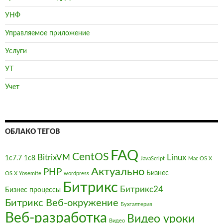
УНФ
Управляемое приложение
Услуги
УТ
Учет
ОБЛАКО ТЕГОВ
FAQ
CentOS
BitrixVM
Linux
1с7.7
1с8
JavaScript
Mac OS X
Актуально
PHP
Бизнес
OS X Yosemite
wordpress
Битрикс
Битрикс24
Бизнес процессы
Битрикс Веб-окружение
Бухгалтерия
Веб-разработка
Видео уроки
Видео