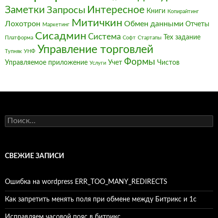
Заметки
Интересное
Запросы
Книги
Копирайтинг
Митичкин
Лохотрон
Обмен данными
Отчеты
Маркетинг
Сисадмин
Система
Тех задание
Платформа
Софт
Стартапы
Управление торговлей
Тупняк
УНФ
Формы
Управляемое приложение
Учет
Чистов
Услуги
Найти:
СВЕЖИЕ ЗАПИСИ
Ошибка на wordpress ERR_TOO_MANY_REDIRECTS
Как запретить менять поля при обмене между Битрикс и 1с
Исправляем часовой пояс в битрикс