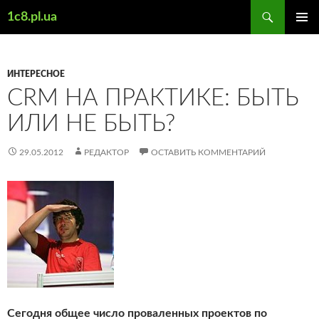
Поиск
1c8.pl.ua
ПЕРЕЙТИ
ОСНОВ
К
МЕНЮ
СОДЕРЖИМОМУ
ИНТЕРЕСНОЕ
CRM НА ПРАКТИКЕ: БЫТЬ
ИЛИ НЕ БЫТЬ?
29.05.2012
РЕДАКТОР
ОСТАВИТЬ КОММЕНТАРИЙ
Сегодня общее число проваленных проектов по