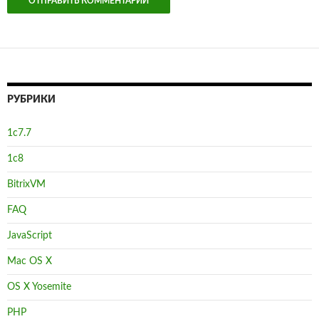
РУБРИКИ
1с7.7
1с8
BitrixVM
FAQ
JavaScript
Mac OS X
OS X Yosemite
PHP