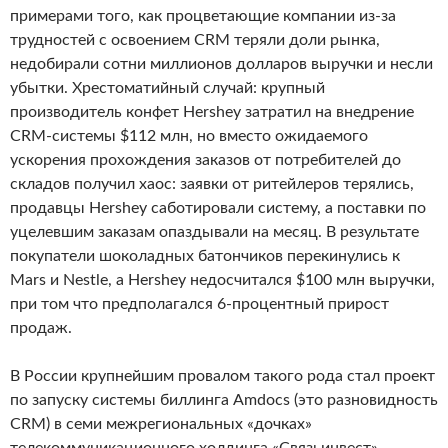
примерами того, как процветающие компании из-за
трудностей с освоением CRM теряли доли рынка,
недобирали сотни миллионов долларов выручки и несли
убытки. Хрестоматийный случай: крупный
производитель конфет Hershey затратил на внедрение
CRM-системы $112 млн, но вместо ожидаемого
ускорения прохождения заказов от потребителей до
складов получил хаос: заявки от ритейлеров терялись,
продавцы Hershey саботировали систему, а поставки по
уцелевшим заказам опаздывали на месяц. В результате
покупатели шоколадных батончиков перекинулись к
Mars и Nestle, а Hershey недосчитался $100 млн выручки,
при том что предполагался 6-процентный прирост
продаж.
В России крупнейшим провалом такого рода стал проект
по запуску системы биллинга Amdocs (это разновидность
CRM) в семи межрегиональных «дочках»