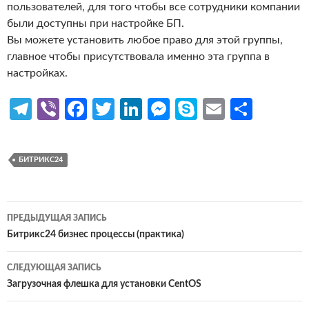
пользователей, для того чтобы все сотрудники компании
были доступны при настройке БП.
Вы можете установить любое право для этой группы,
главное чтобы присутствовала именно эта группа в
настройках.
Te
Vi
Fa
T
Li
M
S
E
О
le
b
ce
w
n
es
k
m
т
gr
er
b
itt
ke
se
y
ail
п
БИТРИКС24
a
o
er
dI
n
p
р
m
o
n
g
e
ав
Навигация
k
er
и
ПРЕДЫДУЩАЯ ЗАПИСЬ
по
Битрикс24 бизнес процессы (практика)
ть
записям
СЛЕДУЮЩАЯ ЗАПИСЬ
Загрузочная флешка для установки CentOS