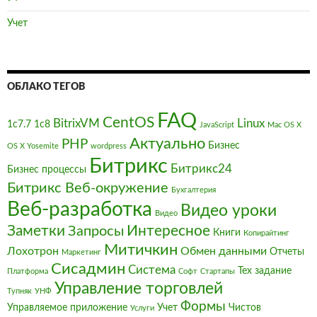
Учет
ОБЛАКО ТЕГОВ
FAQ
CentOS
BitrixVM
Linux
1с7.7
1с8
JavaScript
Mac OS X
Актуально
PHP
Бизнес
OS X Yosemite
wordpress
Битрикс
Битрикс24
Бизнес процессы
Битрикс Веб-окружение
Бухгалтерия
Веб-разработка
Видео уроки
Видео
Заметки
Интересное
Запросы
Книги
Копирайтинг
Митичкин
Лохотрон
Обмен данными
Отчеты
Маркетинг
Сисадмин
Система
Тех задание
Платформа
Софт
Стартапы
Управление торговлей
Тупняк
УНФ
Формы
Управляемое приложение
Учет
Чистов
Услуги