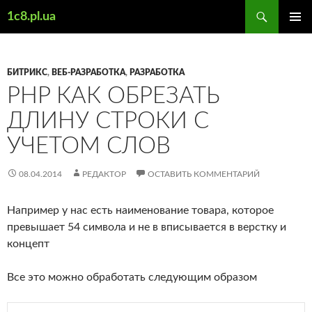
Поиск
1c8.pl.ua
ПЕРЕЙТИ
ОСНОВ
К
МЕНЮ
СОДЕРЖИМОМУ
БИТРИКС
,
ВЕБ-РАЗРАБОТКА
,
РАЗРАБОТКА
PHP КАК ОБРЕЗАТЬ
ДЛИНУ СТРОКИ С
УЧЕТОМ СЛОВ
08.04.2014
РЕДАКТОР
ОСТАВИТЬ КОММЕНТАРИЙ
Например у нас есть наименование товара, которое
превышает 54 символа и не в вписывается в верстку и
концепт
Все это можно обработать следующим образом