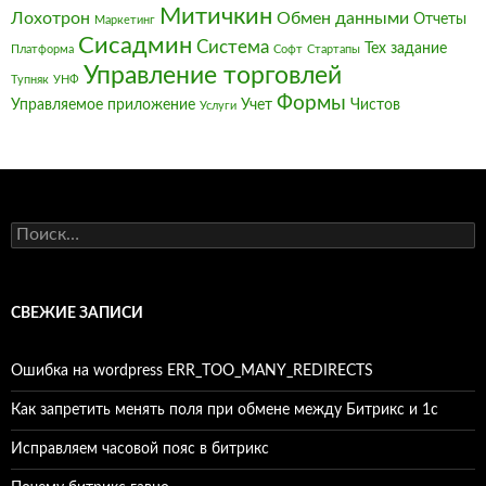
Митичкин
Лохотрон
Обмен данными
Отчеты
Маркетинг
Сисадмин
Система
Тех задание
Платформа
Софт
Стартапы
Управление торговлей
Тупняк
УНФ
Формы
Управляемое приложение
Учет
Чистов
Услуги
Найти:
СВЕЖИЕ ЗАПИСИ
Ошибка на wordpress ERR_TOO_MANY_REDIRECTS
Как запретить менять поля при обмене между Битрикс и 1с
Исправляем часовой пояс в битрикс