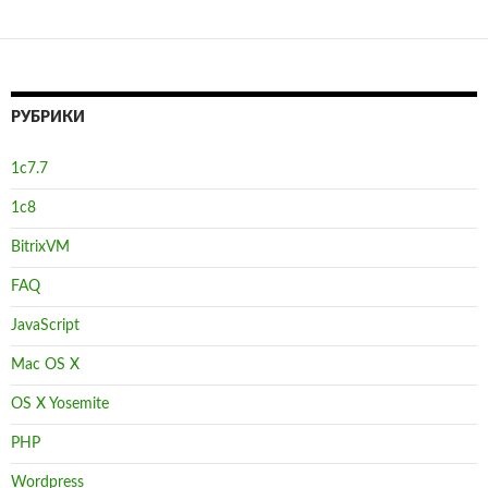
РУБРИКИ
1с7.7
1с8
BitrixVM
FAQ
JavaScript
Mac OS X
OS X Yosemite
PHP
Wordpress