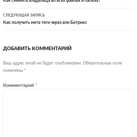
по
Как сменить владельца во всех файлах и папках?
ть
записям
СЛЕДУЮЩАЯ ЗАПИСЬ
Как получить мета теги через апи Битрикс
ДОБАВИТЬ КОММЕНТАРИЙ
Ваш адрес email не будет опубликован.
Обязательные поля
помечены
*
Комментарий
*