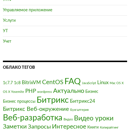
Управляемое приложение
Услуги
УТ
Учет
ОБЛАКО ТЕГОВ
FAQ
CentOS
BitrixVM
Linux
1с7.7
1с8
JavaScript
Mac OS X
Актуально
PHP
Бизнес
OS X Yosemite
wordpress
Битрикс
Битрикс24
Бизнес процессы
Битрикс Веб-окружение
Бухгалтерия
Веб-разработка
Видео уроки
Видео
Заметки
Интересное
Запросы
Книги
Копирайтинг