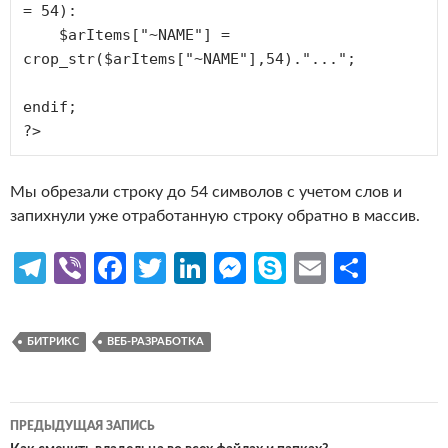
= 54):

    $arItems["~NAME"] = 
crop_str($arItems["~NAME"],54)."...";

endif;

Мы обрезали строку до 54 символов с учетом слов и
запихнули уже отработанную строку обратно в массив.
Te
Vi
Fa
T
Li
M
S
E
О
le
b
ce
w
n
es
k
m
т
gr
er
b
itt
ke
se
y
ail
п
БИТРИКС
ВЕБ-РАЗРАБОТКА
a
o
er
dI
n
p
р
m
o
n
g
e
ав
Навигация
k
er
и
ПРЕДЫДУЩАЯ ЗАПИСЬ